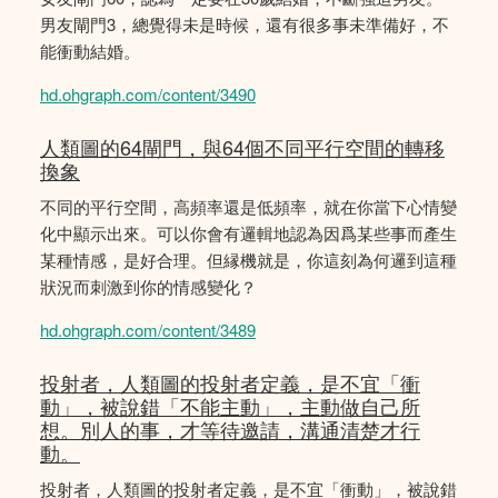
男友閘門3，總覺得未是時候，還有很多事未準備好，不
能衝動結婚。
hd.ohgraph.com/content/3490
人類圖的64閘門，與64個不同平行空間的轉移
換象
不同的平行空間，高頻率還是低頻率，就在你當下心情變
化中顯示出來。可以你會有邏輯地認為因爲某些事而產生
某種情感，是好合理。但縁機就是，你這刻為何邏到這種
狀況而刺激到你的情感變化？
hd.ohgraph.com/content/3489
投射者，人類圖的投射者定義，是不宜「衝
動」，被說錯「不能主動」，主動做自己所
想。別人的事，才等待邀請，溝通清楚才行
動。
投射者，人類圖的投射者定義，是不宜「衝動」，被說錯