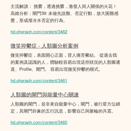
主流解讀： 挑釁，透過挑釁，激發人與人關係的火花！
高維分析：閘門39: 未做先說難、否定行動，放大困難感
覺，形成潑冷水否定的行為。
hd.ohgraph.com/content/3462
微笑抑鬱症 - 人類圖分析案例
微笑抑鬱症，表面開心正面，背人痛苦鬰結。 從過去我
的案例及認識的人，體驗較容易出現這些狀況的人類圖通
道、Profile、閘門。 容易出現微笑抑鬱的模式。
hd.ohgraph.com/content/3461
人類圖的閘門與能量中心關連
人類圖的閘門，並非來自能量中心，閘門，被行星方位綁
定，其閘門卦象的五行訊息，影響自己與脈輪的共震。
hd.ohgraph.com/content/3460