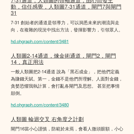
7-31通道，人類圖的領袖通道，由心而發主
動，信任感覺，人類圖7-31通道，閘門7與閘門
31
7-31 創始者的通道是領導力，可以洞悉未來的潮流與走
向，在複雜的現況中找出方法，發揮影響力，引領眾人。
hd.ohgraph.com/content/3481
人類圖2-14通道，煉金術通道，閘門2，閘門
14，真正用法
一般人類圖把2-14通道 說為「黑石成金」，把他們定義
為賺錢天賦。第一，金錢不是他們所理解。人面對金錢，
貪婪恐懼我執計算，會打亂各閘門及思想。 甚至把事情
顛倒。
hd.ohgraph.com/content/3480
人類圖 輪迴交叉 右角度之計劃
閘門16當小心謹慎，防範於未焉，會看人微頭眼額，小心