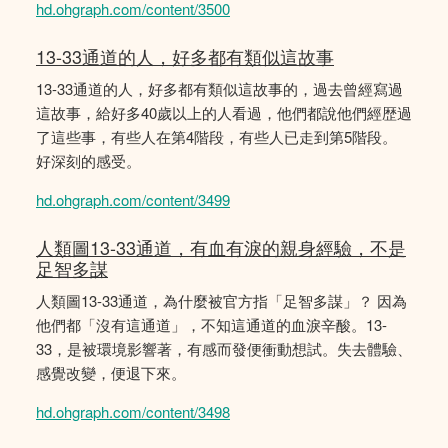
hd.ohgraph.com/content/3500
13-33通道的人，好多都有類似這故事
13-33通道的人，好多都有類似這故事的，過去曾經寫過
這故事，給好多40歲以上的人看過，他們都說他們經歴過
了這些事，有些人在第4階段，有些人已走到第5階段。
好深刻的感受。
hd.ohgraph.com/content/3499
人類圖13-33通道，有血有淚的親身經驗，不是
足智多謀
人類圖13-33通道，為什麼被官方指「足智多謀」？ 因為
他們都「沒有這通道」，不知這通道的血淚辛酸。13-
33，是被環境影響著，有感而發便衝動想試。失去體驗、
感覺改變，便退下來。
hd.ohgraph.com/content/3498