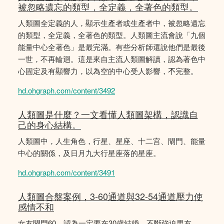
被忽略遺忘的類型，全定義，全著色的類型。
人類圖全定義的人，顯示生產者或生產者中，被忽略遺忘
的類型，全定義，全著色的類型。人類圖主流會說「九個
能量中心全著色」是最完滿。有些分析師還說他們是最後
一世，不再輪迴。這是來自主流人類圖解讀，認為著色中
心固定及有顯響力，以為空的中心受人影響，𣎴完整。
hd.ohgraph.com/content/3492
人類圖是什麼？一文看懂人類圖架構，認識自
己的身心結構。
人類圖中，人生角色，行星、星座、十二宫、閘門、能量
中心的關係，及日月九大行星座落的星座。
hd.ohgraph.com/content/3491
人類圖合盤案例，3-60通道與32-54通道壓力使
感情不和
女友閘門60，認為一定要在30歲結婚，不斷強迫男友。