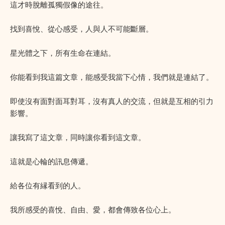
這才時脫離孤獨假像的途往。
找到喜悅、從心感受，人與人不可能斷層。
星光體之下，所有生命在連結。
你能看到我這篇文章，能感受我當下心情，我們就是連結了。
即使沒有面對面耳對耳，沒有真人的交流，但就是互相的引力
影響。
讓我寫了這文章，同時讓你看到這文章。
這就是心輪的訊息傳遞。
給各位有縁看到的人。
我所感受的喜悅、自由、愛，都會傳致各位心上。