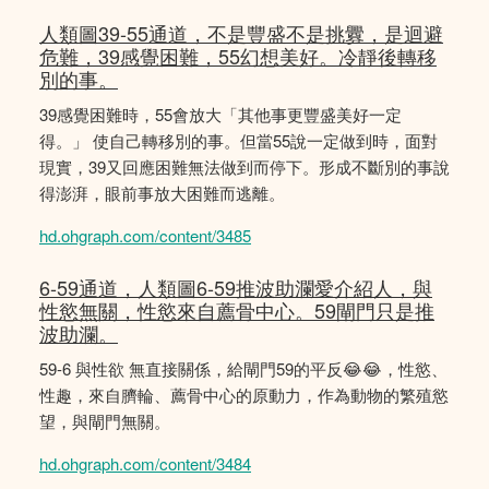
人類圖39-55通道，不是豐盛不是挑釁，是迴避
危難，39感覺困難，55幻想美好。冷靜後轉移
別的事。
39感覺困難時，55會放大「其他事更豐盛美好一定
得。」 使自己轉移別的事。但當55說一定做到時，面對
現實，39又回應困難無法做到而停下。形成不斷別的事說
得澎湃，眼前事放大困難而逃離。
hd.ohgraph.com/content/3485
6-59通道，人類圖6-59推波助瀾愛介紹人，與
性慾無關，性慾來自薦骨中心。59閘門只是推
波助瀾。
59-6 與性欲 無直接關係，給閘門59的平反😂😂，性慾、
性趣，來自臍輪、薦骨中心的原動力，作為動物的繁殖慾
望，與閘門無關。
hd.ohgraph.com/content/3484