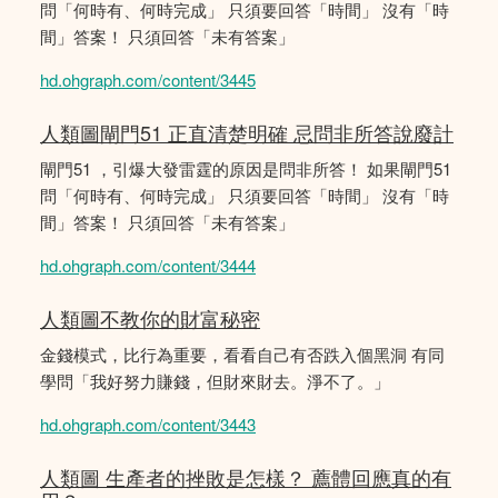
問「何時有、何時完成」 只須要回答「時間」 沒有「時
間」答案！ 只須回答「未有答案」
hd.ohgraph.com/content/3445
人類圖閘門51 正直清楚明確 忌問非所答說廢計
閘門51 ，引爆大發雷霆的原因是問非所答！ 如果閘門51
問「何時有、何時完成」 只須要回答「時間」 沒有「時
間」答案！ 只須回答「未有答案」
hd.ohgraph.com/content/3444
人類圖不教你的財富秘密
金錢模式，比行為重要，看看自己有否跌入個黑洞 有同
學問「我好努力賺錢，但財來財去。淨不了。」
hd.ohgraph.com/content/3443
人類圖 生產者的挫敗是怎樣？ 薦體回應真的有