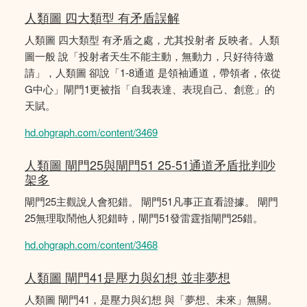
人類圖 四大類型 有矛盾誤解
人類圖 四大類型 有矛盾之處，尤其投射者 反映者。人類
圖一般 說「投射者天生不能主動，無動力，只好待待邀
請」，人類圖 卻說「1-8通道 是領袖通道，帶領者，依從
G中心」閘門1更被指「自我表達、表現自己、創意」的
天賦。
hd.ohgraph.com/content/3469
人類圖 閘門25與閘門51 25-51通道矛盾批判吵
架多
閘門25主觀說人會犯錯。 閘門51凡事正直看證據。 閘門
25無理取鬧他人犯錯時，閘門51發雷霆指閘門25錯。
hd.ohgraph.com/content/3468
人類圖 閘門41是壓力與幻想 並非夢想
人類圖 閘門41，是壓力與幻想 與「夢想、未來」無關。