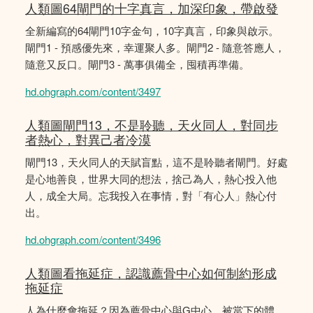
人類圖64閘門的十字真言，加深印象，帶啟發
全新編寫的64閘門10字金句，10字真言，印象與啟示。
閘門1 - 預感優先來，幸運聚人多。閘門2 - 隨意答應人，
隨意又反口。閘門3 - 萬事俱備全，囤積再準備。
hd.ohgraph.com/content/3497
人類圖閘門13，不是聆聽，天火同人，對同步
者熱心，對異己者冷漠
閘門13，天火同人的天賦盲點，這不是聆聽者閘門。好處
是心地善良，世界大同的想法，捨己為人，熱心投入他
人，成全大局。忘我投入在事情，對「有心人」熱心付
出。
hd.ohgraph.com/content/3496
人類圖看拖延症，認識薦骨中心如何制約形成
拖延症
人為什麼會拖延？因為薦骨中心與G中心，被當下的體