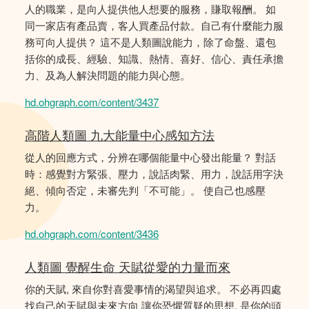
人的職業，是向人提供他人想要的服務，賺取報酬。 如
同一家店有產品賣，客人買產品付款。自己有什麼能力服
務可向人提供？ 這不是人類圖說能力，除了命盤、還包
括你的成長、經驗、知識、熱情、喜好、信心、責任承擔
力、及為人解決問題的能力與心態。
hd.ohgraph.com/content/3437
高階人類圖 九大能量中心感知方法
從人的回應方式，分辨在哪個能量中心發出能量？ 對話
時：感覺對方緊張、壓力，說話肉緊、用力，說話用字決
絕、傾向否定，未審先判「不可能」。 使自己也感壓
力。
hd.ohgraph.com/content/3436
人類圖 覺醒生命 天賦從愛的力量而來
你的天賦, 來自你對喜愛事情的渴望與追求。 不必再四處
找自己的天賦與未來方向 讓你恐懼質疑的思想, 是你的頭