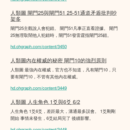
人類圖 閘門25與閘門51 25-51通道矛盾批判吵
架多
閘門25主觀說人會犯錯。 閘門51凡事正直看證據。 閘門
25無理取鬧他人犯錯時，閘門51發雷霆指閘門25錯。
hd.ohgraph.com/content/3450
人類圖內在權威的秘密 閘門10的強烈原則
人類圖 最強內在權威，官方也不知道，凡有閘門10，只
要有閘門10，不管有其他內在權威。
hd.ohgraph.com/content/3449
人類圖 人生角色 1爻與6爻 6/2
人生角色 1爻6爻，差距最大，溝通最多誤會。 1爻剛剛
開始 事情未發生，6爻結局完了 後續影響。
hd.ohgraph.com/content/3448