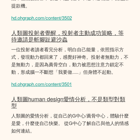
提款機。
hd.ohgraph.com/content/3502
人類圖投射者覺醒，投射者主動成功策略，等
待邀請是斬腳趾避沙蟲
一位投射者讀者看完分析，明白自己能量，依照指示方
式，發現動力都回來了，感覺好神奇。投射者無動力，不
是無動力，是因為薦骨空白，動力被思想注意力鎖定不
動，形成腦一不斷想「我要做.....」但身體不起動。
hd.ohgraph.com/content/3501
人類圖human design愛情分析，不是類型對類
型
人類圖的愛情分析，從自己的G中心/薦骨中心，體驗什麼
是愛，什麼使自己快樂。 從G中心了解自己與他人的情感
如何連結。