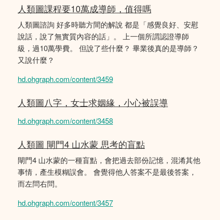
人類圖課程要10萬成導師，值得嗎
人類圖諮詢 好多時聽方間的解說 都是「感覺良好、安慰
說話，說了無實質內容的話」。 上一個所謂認證導師
級，過10萬學費。 但說了些什麼？ 畢業後真的是導師？
又說什麼？
hd.ohgraph.com/content/3459
人類圖八字，女士求姻緣，小心被誤導
hd.ohgraph.com/content/3458
人類圖 閘門4 山水蒙 思考的盲點
閘門4 山水蒙的一種盲點，會把過去部份記憶，混淆其他
事情，產生模糊誤會。 會覺得他人答案不是最後答案，
而左問右問。
hd.ohgraph.com/content/3457