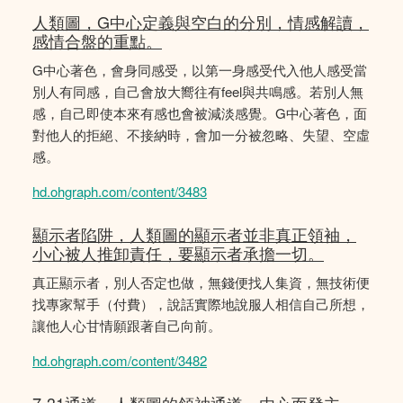
人類圖，G中心定義與空白的分別，情感解讀，
感情合盤的重點。
G中心著色，會身同感受，以第一身感受代入他人感受當
別人有同感，自己會放大嚮往有feel與共鳴感。若別人無
感，自己即使本來有感也會被減淡感覺。G中心著色，面
對他人的拒絕、不接納時，會加一分被忽略、失望、空虛
感。
hd.ohgraph.com/content/3483
顯示者陷阱，人類圖的顯示者並非真正領袖，
小心被人推卸責任，要顯示者承擔一切。
真正顯示者，別人否定也做，無錢便找人集資，無技術便
找專家幫手（付費），說話實際地說服人相信自己所想，
讓他人心甘情願跟著自己向前。
hd.ohgraph.com/content/3482