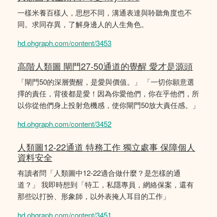
一樣米養百樣人，思想不同，溝通表達與聆聽角度也不
同。求同存異，了解身邊人的人生角色。
hd.ohgraph.com/content/3453
高階人類圖 閘門27-50通道的覺醒 愛才是源頭
「閘門50的深層覺醒，是愛與價值。」 「一切你願意選
擇的責任，背後都是愛！因為你愛他們，你在乎他們，所
以你從他們身上投射危機感，使你閘門50放大責任感。」
hd.ohgraph.com/content/3452
人類圖12-22通道 特務工作 獨立處事 保障個人
資料安全
有讀者問「人類圖中12-22適合做什麼？是怎樣的通
道？」 我即時想到「特工，私隱專員，網絡保案，還有
那些以打扮、形象師，以外表掩人耳目的工作」
hd.ohgraph.com/content/3451