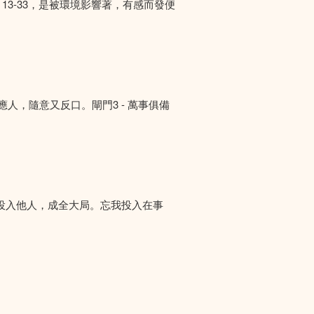
13-33，是被環境影響著，有感而發便
答應人，隨意又反口。閘門3 - 萬事俱備
投入他人，成全大局。忘我投入在事