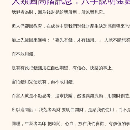
人類圖高階訊息：八字說明金
我剋者為財，因為錢財是給我所用，所以我剋它。
但人們卻因教育，在成長中讓我們對錢財產生缺乏感而帶來恐
加上先後因果邏輯：「要先有錢，才有錢用。」 人就不斷想
而不敢用錢。
沒有有效把錢錢用在自己期望、有信心、快樂的事上。
害怕錢用完便沒有，而不敢用錢。
而富人就是不斷思考、追求快樂，然後讓錢流動，用錢財創造
所以這句話： 我剋者為財 要明白錢財，是給我們使用，而不
同理，生我者為印 把時間、心血，放在我們喜歡、有價值的