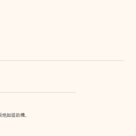
視他如提款機。