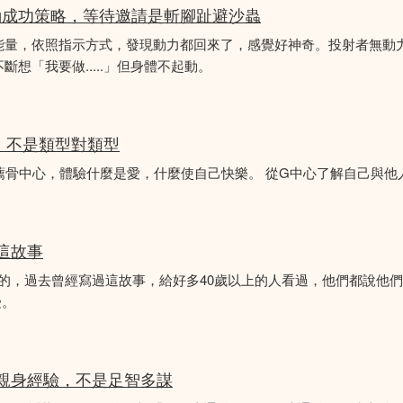
動成功策略，等待邀請是斬腳趾避沙蟲
能量，依照指示方式，發現動力都回來了，感覺好神奇。投射者無動
想「我要做.....」但身體不起動。
分析，不是類型對類型
薦骨中心，體驗什麼是愛，什麼使自己快樂。 從G中心了解自己與他
似這故事
故事的，過去曾經寫過這故事，給好多40歲以上的人看過，他們都說他
受。
的親身經驗，不是足智多謀