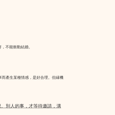
好，不能衝動結婚。
事而產生某種情感，是好合理。但縁機
想。別人的事，才等待邀請，溝