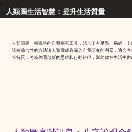
hd.ohgraph.com
人類圖生活智慧：提升生活質量
人類圖是一種獨特的自我探索工具，結合了占星學、易經、卡
這種綜合性的方法讓人類圖成為深入自我研究的利器，適合各
特特質，將為你開啟新的思維和行動路徑，幫助你在生活中做