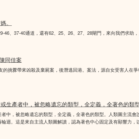
苦媽。
8、29-46、37-40通道，還有62、25、26、27、28閘門，來向我
 陳同佳案
女友的挑釁帶來凶殺及棄屍案，後潛逃回港。案法，源自女受害人在
者或生產者中，被忽略遺忘的類型，全定義，全著色的類
產者中，被忽略遺忘的類型，全定義，全著色的類型。人類圖主流會
再輪迴。這是來自主流人類圖解讀，認為著色中心固定及有顯響力，以