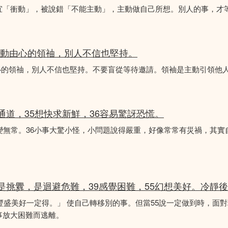
宜「衝動」，被說錯「不能主動」，主動做自己所想。別人的事，才
是主動由心的領䄂，別人不信也堅持。
動由心的領䄂，別人不信也堅持。不要盲從等待邀請。領袖是主動引領他
常通道，35想快求新鮮，36容易驚訝恐慌。
變無常。36小事大驚小怪，小問題說得嚴重，好像常常有災禍，其實
不是挑釁，是迴避危難，39感覺困難，55幻想美好。冷靜
更豐盛美好一定得。」 使自己轉移別的事。但當55說一定做到時，面
事放大困難而逃離。