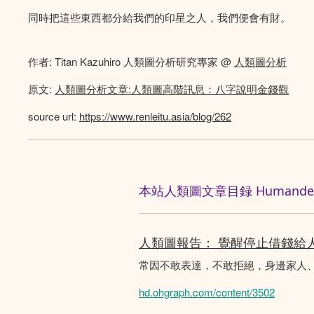
同時把這些東西都分給我們的印星之人，我們便會有財。
作者: Titan Kazuhiro 人類圖分析研究專家 @
人類圖分析
原文:
人類圖分析文章:人類圖高階訊息：八字說明金錢觀
source url:
https://www.renleitu.asia/blog/262
本站人類圖文章目録 Humandesig
人類圖報告： 覺醒停止借錢給
常因不敢表達，不敢拒絕，身邊家人
hd.ohgraph.com/content/3502