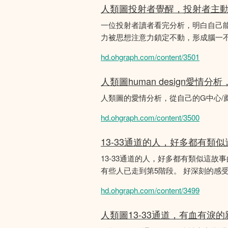
人類圖投射者覺醒，投射者主
一位投射者讀者看完分析，明白自己
力被思想注意力鎖定不動，形成腦一不斷
hd.ohgraph.com/content/3501
人類圖human design愛情
人類圖的愛情分析，從自己的G中心/
hd.ohgraph.com/content/3500
13-33通道的人，好多都有類
13-33通道的人，好多都有類似這
有些人已走到第5階段。 好深刻的感
hd.ohgraph.com/content/3499
人類圖13-33通道，有血有淚